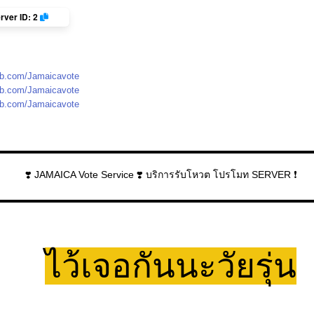
rver ID: 2
fb.com/Jamaicavote
fb.com/Jamaicavote
fb.com/Jamaicavote
▬▬▬▬▬▬▬▬▬▬▬▬▬▬▬▬▬▬▬▬▬▬▬▬▬▬▬▬▬▬▬▬
❣️ JAMAICA Vote Service ❣️ บริการรับโหวต โปรโมท SERVER ❗
▬▬▬▬▬▬▬▬▬▬▬▬▬▬▬▬▬▬▬▬▬▬▬▬▬▬▬▬▬▬▬▬
ไว้เจอกันนะวัยรุ่น