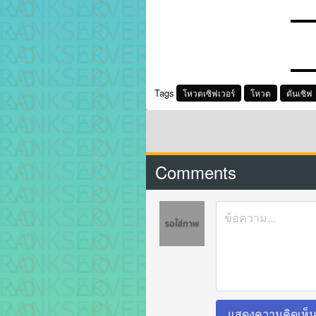
▬▬
▬▬
Tags
โหวตเซิฟเวอร์
โหวต
ดันเซิฟ
Comments
แสดงความคิดเห็