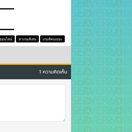
▬▬▬▬
▬▬▬▬
์ออนไลน์
หาเกมส์เล่น
เกมส์คนเยอะ
1 ความคิดเห็น