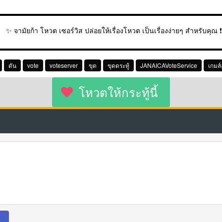
▬▬▬▬▬▬▬▬▬▬▬▬▬▬▬▬▬▬▬▬▬▬▬▬▬▬▬▬▬▬▬▬
✨ จามัยก้า โหวต เซอร์วิส ปล่อยให้เรื่องโหวต เป็นเรื่องง่ายๆ สำหรับคุณ ❗
▬▬▬▬▬▬▬▬▬▬▬▬▬▬▬▬▬▬▬▬▬▬▬▬▬▬▬▬▬▬▬▬
ดัน
vote
voteserver
ขุด
ขุดดระทู้
JANAICAVoteService
เกมส
โหวตให้กระทู้นี้
น