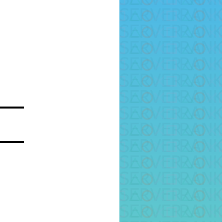
▬▬▬▬
▬▬▬▬