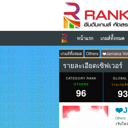
หน้าแรก
เกมส์ทั้งหมด
เกมส์ทั้งหมด
Others
❤️Jamaica Vote
รายละเอียดเซิฟเวอร์
CATEGORY RANK
GLOBAL
OTHERS
รวมเกมส์
96
93
❤️J
Others
⚡รับโหว