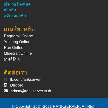
เซิฟเวอร์ทั้งหมด
ล๊อกอิน
สมัครสมาชิก
เกมส์ยอดฮิต
Ragnarok Online
Yulgang Online
Ran Online
Minecraft Online
เกมส์อื่นๆ
ติดต่อเรา
fb.com/rankserver
Discord
admin@rankserver.in.th
© Copyright 2021-2023 RANKSERVER. All Right