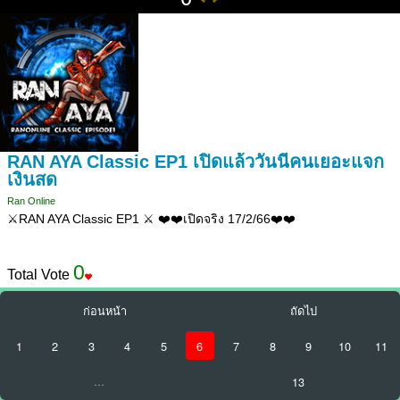
RAN AYA Classic EP1 เปิดแล้ววันนี้คนเยอะแจก
เงินสด
Ran Online
⚔️RAN AYA Classic EP1 ⚔️ ❤️❤️เปิดจริง 17/2/66❤️❤️
0
Total Vote
ก่อนหน้า
ถัดไป
1
2
3
4
5
6
7
8
9
10
11
13
…