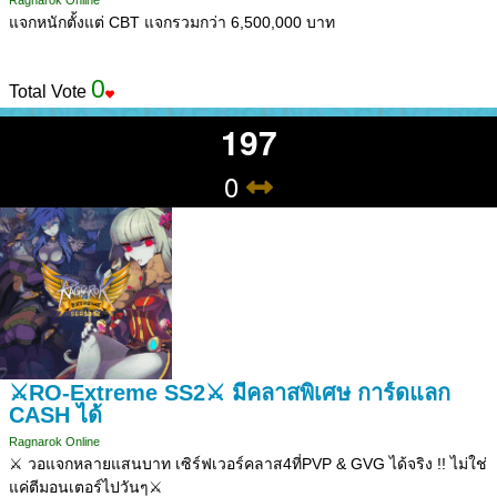
แจกหนักตั้งแต่ CBT แจกรวมกว่า 6,500,000 บาท
0
Total Vote
197
0
⚔️RO-Extreme SS2⚔️ มีคลาสพิเศษ การ์ดแลก
CASH ได้
Ragnarok Online
⚔️ วอแจกหลายแสนบาท เซิร์ฟเวอร์คลาส4ที่PVP & GVG ได้จริง !! ไม่ใช่
แค่ตีมอนเตอร์ไปวันๆ⚔️