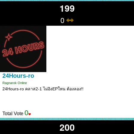
199
0
24Hours-ro
Ragnarok Online
24Hours-ro คลาส2-1 ไม่อิงEPใหน ต้องลอง!!
0
Total Vote
200