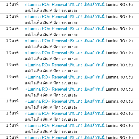
1 วินาที
⭐Lumina RO⭐ Renewal ปรับแต่ง เปิดแล้ววันนี้
Lumina RO ปรับ
แต่งไอเท็ม เงิน M มีค่า ระบบเยอะ
1 วินาที
⭐Lumina RO⭐ Renewal ปรับแต่ง เปิดแล้ววันนี้
Lumina RO ปรับ
แต่งไอเท็ม เงิน M มีค่า ระบบเยอะ
1 วินาที
⭐Lumina RO⭐ Renewal ปรับแต่ง เปิดแล้ววันนี้
Lumina RO ปรับ
แต่งไอเท็ม เงิน M มีค่า ระบบเยอะ
1 วินาที
⭐Lumina RO⭐ Renewal ปรับแต่ง เปิดแล้ววันนี้
Lumina RO ปรับ
แต่งไอเท็ม เงิน M มีค่า ระบบเยอะ
1 วินาที
⭐Lumina RO⭐ Renewal ปรับแต่ง เปิดแล้ววันนี้
Lumina RO ปรับ
แต่งไอเท็ม เงิน M มีค่า ระบบเยอะ
1 วินาที
⭐Lumina RO⭐ Renewal ปรับแต่ง เปิดแล้ววันนี้
Lumina RO ปรับ
แต่งไอเท็ม เงิน M มีค่า ระบบเยอะ
1 วินาที
⭐Lumina RO⭐ Renewal ปรับแต่ง เปิดแล้ววันนี้
Lumina RO ปรับ
แต่งไอเท็ม เงิน M มีค่า ระบบเยอะ
1 วินาที
⭐Lumina RO⭐ Renewal ปรับแต่ง เปิดแล้ววันนี้
Lumina RO ปรับ
แต่งไอเท็ม เงิน M มีค่า ระบบเยอะ
1 วินาที
⭐Lumina RO⭐ Renewal ปรับแต่ง เปิดแล้ววันนี้
Lumina RO ปรับ
แต่งไอเท็ม เงิน M มีค่า ระบบเยอะ
1 วินาที
⭐Lumina RO⭐ Renewal ปรับแต่ง เปิดแล้ววันนี้
Lumina RO ปรับ
แต่งไอเท็ม เงิน M มีค่า ระบบเยอะ
1 วินาที
⭐Lumina RO⭐ Renewal ปรับแต่ง เปิดแล้ววันนี้
Lumina RO ปรับ
แต่งไอเท็ม เงิน M มีค่า ระบบเยอะ
1 วินาที
⭐Lumina RO⭐ Renewal ปรับแต่ง เปิดแล้ววันนี้
Lumina RO ปรับ