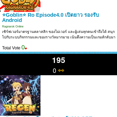
⭐Goblin⭐ Ro Episode4.0 เปิดยาว รองรับ
Android
Ragnarok Online
เซิร์ฟเวอร์มาตรฐานคลาสสิก ของไม่เวอร์ และผู้เล่นทุกคนเข้าถึงได้ สนุก
ไปกับระบบกิจกรรมและของรางวัลมากมาย เน้นดึงความเป็นเกมส์กลับมา
0
Total Vote
195
0