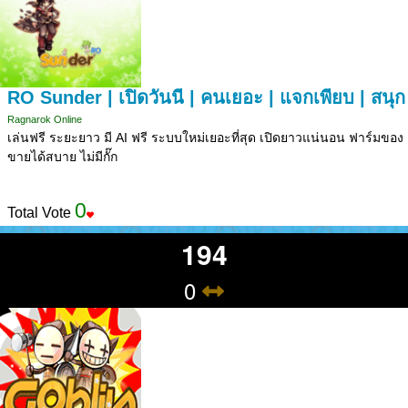
RO Sunder | เปิดวันนี้ | คนเยอะ | แจกเพียบ | สนุก
Ragnarok Online
เล่นฟรี ระยะยาว มี AI ฟรี ระบบใหม่เยอะที่สุด เปิดยาวแน่นอน ฟาร์มของ
ขายได้สบาย ไม่มีกั๊ก
0
Total Vote
194
0