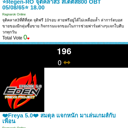
⭐Regen-RO จุติคลาส3 สเตตัส800 OBT
05/08/65⭐ 18.00
Ragnarok Online
จุติคลาส3ที่ดีที่สุด จุติฟรี 10รอบ สายฟรีอยู่ได้ไม่เหลื่อมล้ำ ล่าการ์ดบอส
ขายของมีกลุ่มซื้อขาย กิจกรรมแจกของในการช่วยฟาร์มต่างๆแจกใบตีบ
วกทุกวัน
0
Total Vote
196
0
❤️Freya 5.0❤️ สมดุล แจกหนัก มาเล่นเกมส์กับ
เพื่อน
Ragnarok Online