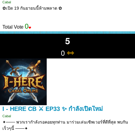
Cabal
✿เปิด 19 กันยายนนี้ห้ามพลาด ✿
0
Total Vote
5
0
I - HERE CB ⚔️ EP33 ✨ กำลังเปิดใหม่
Cabal
✦─── พวกเรากำลังรอคอยทุกท่าน มาร่วมเล่นเซิพเวอร์ที่ดีที่สุด พบกัน
เร็วๆนี้ ───✦