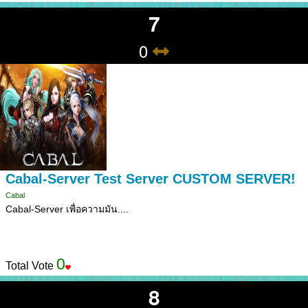
7
0
Cabal-Server Test Server CUSTOM SERVER!
Cabal
Cabal-Server เพื่อความมัน....
0
Total Vote
8