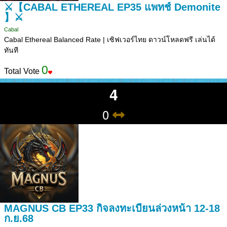
⚔️【CABAL ETHEREAL EP35 แพทช์ Demonite
】⚔️
Cabal
Cabal Ethereal Balanced Rate | เซิฟเวอร์ไทย ดาวน์โหลดฟรี เล่นได้
ทันที
0
Total Vote
4
0
MAGNUS CB EP33 กิจลงทะเบียนล่วงหน้า 12-18
ก.ย.68