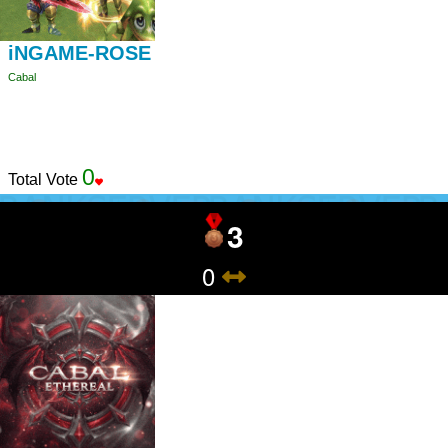
iNGAME-ROSE
Cabal
0
Total Vote
3
0