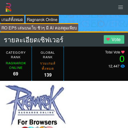
เกมส์ทั้งหมด
Ragnarok Online
RO EP5 เล่นบนเว็บ ชิวๆ มี AI คอสตูมเพียบ
รายละเอียดเซิฟเวอร์
Vote
Total Vote
CATEGORY
GLOBAL
0
RANK
RANK
RAGNAROK
รวมเกมส์
12,447
ONLINE
ทั้งหมด
69
139