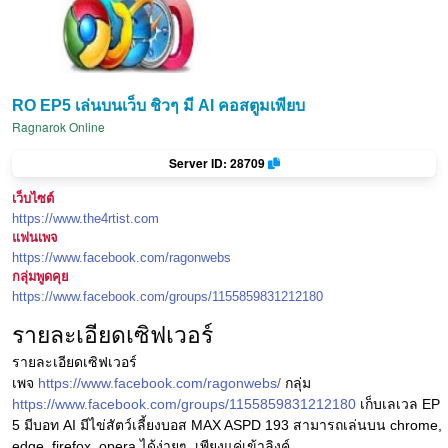
RO EP5 เล่นบนเว็บ ชิวๆ มี AI คอสตูมเพียบ
Ragnarok Online
Server ID: 28709
เว็บไซต์
https://www.the4rtist.com
แฟนเพจ
https://www.facebook.com/ragonwebs
กลุ่มพูดคุย
https://www.facebook.com/groups/1155859831212180
รายละเอียดเซิฟเวอร์
รายละเอียดเซิฟเวอร์
เพจ
https://www.facebook.com/ragonwebs/
กลุ่ม
https://www.facebook.com/groups/1155859831212180
เก็บเลเวล EP
5 มีบอท AI มีไข่สัตว์เลี้ยงบอส MAX ASPD 193 สามารถเล่นบน chrome,
edge, firefox, opera ได้ง่ายๆ เพียงแค่เข้าลิงค์